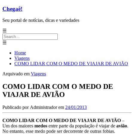
Chegaê!
Seu portal de notícias, dicas e variedades
☰
Search
for:
☰
Home
Viagens
COMO LIDAR COM O MEDO DE VIAJAR DE AVIÃO
Arquivado em
Viagens
COMO LIDAR COM O MEDO DE
VIAJAR DE AVIÃO
Publicado por
Administrador
em
24/01/2013
COMO LIDAR COM O MEDO DE VIAJAR DE AVIÃO
–
Um dos maiores
medos
entre parte da população é viajar de
avião
.
No entanto, esse medo pode ser decorrente de outras fobias.