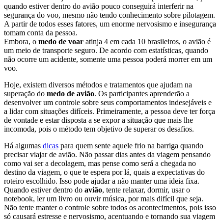
quando estiver dentro do avião pouco conseguirá interferir na
segurança do voo, mesmo não tendo conhecimento sobre pilotagem.
A partir de todos esses fatores, um enorme nervosismo e insegurança
tomam conta da pessoa.
Embora, o
medo de voar
atinja 4 em cada 10 brasileiros, o avião é
um meio de transporte seguro. De acordo com estatísticas, quando
não ocorre um acidente, somente uma pessoa poderá morrer em um
voo.
Hoje, existem diversos métodos e tratamentos que ajudam na
superação do
medo de avião
. Os participantes aprenderão a
desenvolver um controle sobre seus comportamentos indesejáveis e
a lidar com situações difíceis. Primeiramente, a pessoa deve ter força
de vontade e estar disposta a se expor a situação que mais lhe
incomoda, pois o método tem objetivo de superar os desafios.
Há algumas
dicas
para quem sente aquele frio na barriga quando
precisar viajar de avião. Não passar dias antes da viagem pensando
como vai ser a decolagem, mas pense como será a chegada no
destino da viagem, o que te espera por lá, quais a expectativas do
roteiro escolhido. Isso pode ajudar a não manter uma ideia fixa.
Quando estiver dentro do
avião
, tente relaxar, dormir, usar o
notebook, ler um livro ou ouvir música, por mais difícil que seja.
Não tente manter o controle sobre todos os acontecimentos, pois isso
só causará estresse e nervosismo, acentuando e tornando sua viagem