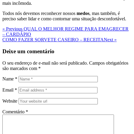
mais incômoda.
Todos nós devemos reconhecer nossos
medos
, mas também, é
preciso saber lidar e como contornar uma situação desconfortável.
Navegação
Previous
« Previous
QUAL O MELHOR REGIME PARA EMAGRECER
Post
– CARDÁPIO
de
Next
COMO FAZER SORVETE CASEIRO – RECEITA
Next »
Post
Post
Deixe um comentário
O seu endereço de e-mail não será publicado.
Campos obrigatórios
são marcados com
*
Name
*
Email
*
Website
Comentário
*