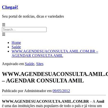
Chegaê!
Seu portal de notícias, dicas e variedades
☰
Search
for:
☰
Home
Saúde
WWW.AGENDESUACONSULTA.AMIL.COM.BR –
AGENDAR CONSULTA AMIL
Arquivado em
Saúde
,
Sites
WWW.AGENDESUACONSULTA.AMIL.
– AGENDAR CONSULTA AMIL
Publicado por
Administrador
em
09/05/2012
WWW.AGENDESUACONSULTA.AMIL.COM.BR
– A
Amil
é uma das instituições mais populares de todo o país e já virou um