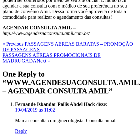
podem ser conferidos por meio de seu site oficial. É muito fácil
agendar a sua consulta com o médico de sua preferência no seu
plano de convênio Amil. Dessa forma você aproveita de toda a
comodidade para realizar o agendamento das consultas!
AGENDAR CONSULTA AMIL
–
http://www.agendesuaconsulta.amil.com.br/
Navegação
Previous
« Previous
PASSAGENS AÉREAS BARATAS – PROMOÇÃO
Post
DE PASSAGENS
de
Next
PASSAGENS AÉREAS PROMOCIONAIS DE
Post
Post
MADRUGADA
Next »
One Reply to
“WWW.AGENDESUACONSULTA.AMIL
– AGENDAR CONSULTA AMIL”
Fernande Iskandar Pallis Abdel Hack
disse:
19/04/2019 às 11:02
Marcar consulta com ginecologista. Consulta anual.
Reply