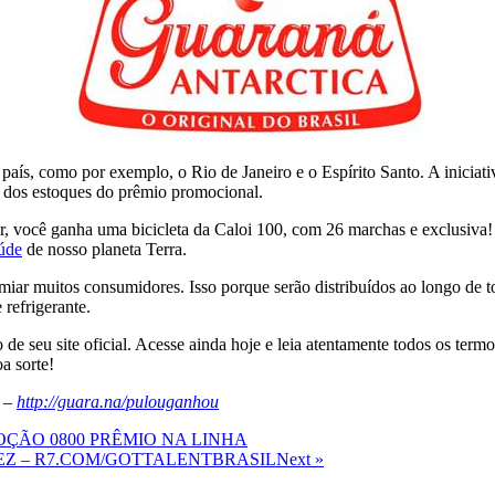
ís, como por exemplo, o Rio de Janeiro e o Espírito Santo. A iniciativa
m dos estoques do prêmio promocional.
ar, você ganha uma bicicleta da Caloi 100, com 26 marchas e exclusiva!
úde
de nosso planeta Terra.
ar muitos consumidores. Isso porque serão distribuídos ao longo de to
 refrigerante.
 de seu site oficial. Acesse ainda hoje e leia atentamente todos os ter
a sorte!
–
http://guara.na/pulouganhou
ÃO 0800 PRÊMIO NA LINHA
EZ – R7.COM/GOTTALENTBRASIL
Next »