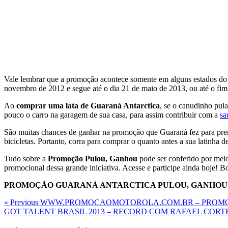
Vale lembrar que a promoção acontece somente em alguns estados do pa
novembro de 2012 e segue até o dia 21 de maio de 2013, ou até o fi
Ao
comprar uma lata de Guaraná Antarctica
, se o canudinho pul
pouco o carro na garagem de sua casa, para assim contribuir com a
sa
São muitas chances de ganhar na promoção que Guaraná fez para premi
bicicletas. Portanto, corra para comprar o quanto antes a sua latinha de
Tudo sobre a
Promoção Pulou, Ganhou
pode ser conferido por meio
promocional dessa grande iniciativa. Acesse e participe ainda hoje! Bo
PROMOÇÃO GUARANÁ ANTARCTICA PULOU, GANHOU
Navegação
Previous
« Previous
WWW.PROMOCAOMOTOROLA.COM.BR – PROMOÇ
Post
Next
GOT TALENT BRASIL 2013 – RECORD COM RAFAEL CORT
de
Post