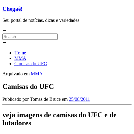
Chegaê!
Seu portal de notícias, dicas e variedades
☰
Search
for:
☰
Home
MMA
Camisas do UFC
Arquivado em
MMA
Camisas do UFC
Publicado por
Tomas de Bruce
em
25/08/2011
veja imagens de camisas do UFC e de
lutadores