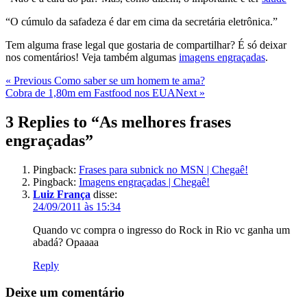
“O cúmulo da safadeza é dar em cima da secretária eletrônica.”
Tem alguma frase legal que gostaria de compartilhar? É só deixar
nos comentários! Veja também algumas
imagens engraçadas
.
Navegação
Previous
« Previous
Como saber se um homem te ama?
Post
Next
Cobra de 1,80m em Fastfood nos EUA
Next »
de
Post
Post
3 Replies to “As melhores frases
engraçadas”
Pingback:
Frases para subnick no MSN | Chegaê!
Pingback:
Imagens engraçadas | Chegaê!
Luiz França
disse:
24/09/2011 às 15:34
Quando vc compra o ingresso do Rock in Rio vc ganha um
abadá? Opaaaa
Reply
Deixe um comentário