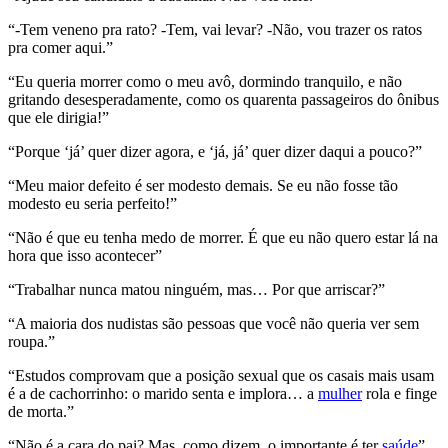
“-Tem veneno pra rato? -Tem, vai levar? -Não, vou trazer os ratos
pra comer aqui.”
“Eu queria morrer como o meu avô, dormindo tranquilo, e não
gritando desesperadamente, como os quarenta passageiros do ônibus
que ele dirigia!”
“Porque ‘já’ quer dizer agora, e ‘já, já’ quer dizer daqui a pouco?”
“Meu maior defeito é ser modesto demais. Se eu não fosse tão
modesto eu seria perfeito!”
“Não é que eu tenha medo de morrer. É que eu não quero estar lá na
hora que isso acontecer”
“Trabalhar nunca matou ninguém, mas… Por que arriscar?”
“A maioria dos nudistas são pessoas que você não queria ver sem
roupa.”
“Estudos comprovam que a posição sexual que os casais mais usam
é a de cachorrinho: o marido senta e implora… a
mulher
rola e finge
de morta.”
“Não é a cara do pai? Mas, como dizem, o importante é ter
saúde
”