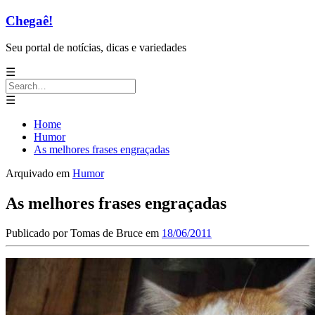
Chegaê!
Seu portal de notícias, dicas e variedades
☰
Search
for:
☰
Home
Humor
As melhores frases engraçadas
Arquivado em
Humor
As melhores frases engraçadas
Publicado por
Tomas de Bruce
em
18/06/2011