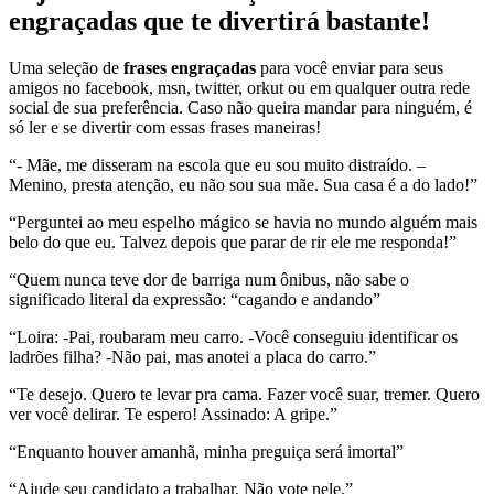
engraçadas que te divertirá bastante!
Uma seleção de
frases engraçadas
para você enviar para seus
amigos no facebook, msn, twitter, orkut ou em qualquer outra rede
social de sua preferência. Caso não queira mandar para ninguém, é
só ler e se divertir com essas frases maneiras!
“- Mãe, me disseram na escola que eu sou muito distraído. –
Menino, presta atenção, eu não sou sua mãe. Sua casa é a do lado!”
“Perguntei ao meu espelho mágico se havia no mundo alguém mais
belo do que eu. Talvez depois que parar de rir ele me responda!”
“Quem nunca teve dor de barriga num ônibus, não sabe o
significado literal da expressão: “cagando e andando”
“Loira: -Pai, roubaram meu carro. -Você conseguiu identificar os
ladrões filha? -Não pai, mas anotei a placa do carro.”
“Te desejo. Quero te levar pra cama. Fazer você suar, tremer. Quero
ver você delirar. Te espero! Assinado: A gripe.”
“Enquanto houver amanhã, minha preguiça será imortal”
“Ajude seu candidato a trabalhar. Não vote nele.”