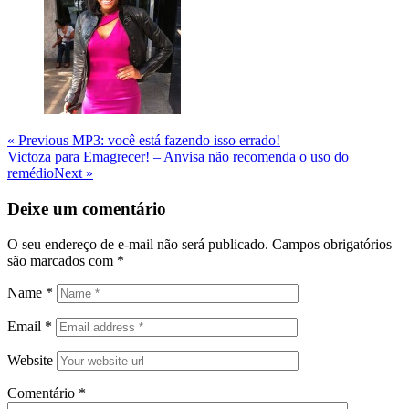
Navegação
Previous
« Previous
MP3: você está fazendo isso errado!
Post
Next
Victoza para Emagrecer! – Anvisa não recomenda o uso do
de
Post
remédio
Next »
Post
Deixe um comentário
O seu endereço de e-mail não será publicado.
Campos obrigatórios
são marcados com
*
Name
*
Email
*
Website
Comentário
*