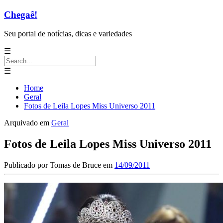
Chegaê!
Seu portal de notícias, dicas e variedades
☰
Search
for:
☰
Home
Geral
Fotos de Leila Lopes Miss Universo 2011
Arquivado em
Geral
Fotos de Leila Lopes Miss Universo 2011
Publicado por
Tomas de Bruce
em
14/09/2011