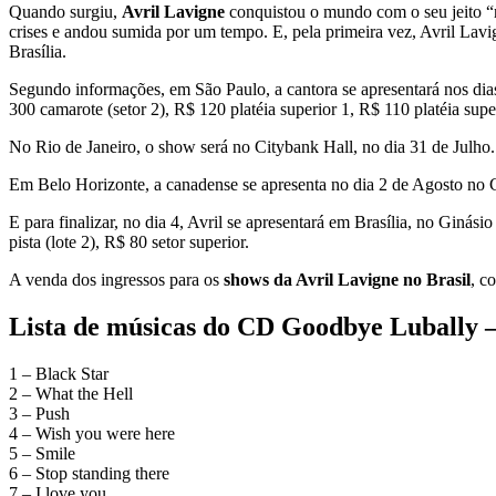
Quando surgiu,
Avril Lavigne
conquistou o mundo com o seu jeito “r
crises e andou sumida por um tempo. E, pela primeira vez, Avril Lavi
Brasília.
Segundo informações, em São Paulo, a cantora se apresentará nos dia
300 camarote (setor 2), R$ 120 platéia superior 1, R$ 110 platéia super
No Rio de Janeiro, o show será no Citybank Hall, no dia 31 de Julho.
Em Belo Horizonte, a canadense se apresenta no dia 2 de Agosto no Che
E para finalizar, no dia 4, Avril se apresentará em Brasília, no Ginás
pista (lote 2), R$ 80 setor superior.
A venda dos ingressos para os
shows da Avril Lavigne no Brasil
, c
Lista de músicas do CD Goodbye Lubally –
1 – Black Star
2 – What the Hell
3 – Push
4 – Wish you were here
5 – Smile
6 – Stop standing there
7 – I love you