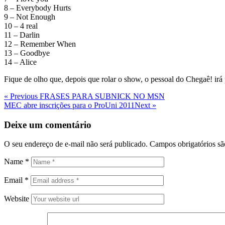
8 – Everybody Hurts
9 – Not Enough
10 – 4 real
11 – Darlin
12 – Remember When
13 – Goodbye
14 – Alice
Fique de olho que, depois que rolar o show, o pessoal do Chegaê! irá p
Navegação
Previous
« Previous
FRASES PARA SUBNICK NO MSN
Post
Next
MEC abre inscrições para o ProUni 2011
Next »
de
Post
Post
Deixe um comentário
O seu endereço de e-mail não será publicado.
Campos obrigatórios s
Name
*
Email
*
Website