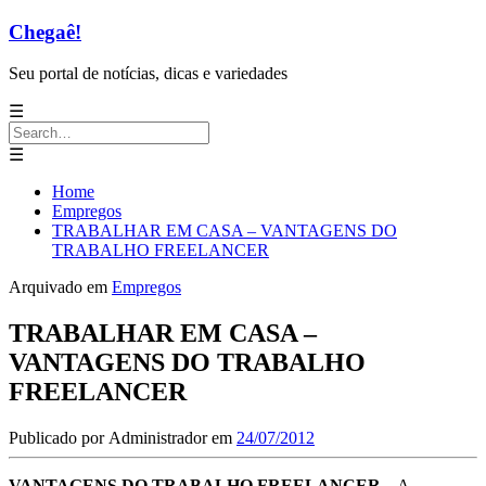
Chegaê!
Seu portal de notícias, dicas e variedades
☰
Search
for:
☰
Home
Empregos
TRABALHAR EM CASA – VANTAGENS DO
TRABALHO FREELANCER
Arquivado em
Empregos
TRABALHAR EM CASA –
VANTAGENS DO TRABALHO
FREELANCER
Publicado por
Administrador
em
24/07/2012
VANTAGENS DO TRABALHO FREELANCER
– A