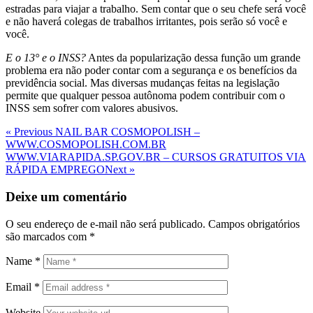
estradas para viajar a trabalho. Sem contar que o seu chefe será você
e não haverá colegas de trabalhos irritantes, pois serão só você e
você.
E o 13° e o INSS?
Antes da popularização dessa função um grande
problema era não poder contar com a segurança e os benefícios da
previdência social. Mas diversas mudanças feitas na legislação
permite que qualquer pessoa autônoma podem contribuir com o
INSS sem sofrer com valores abusivos.
Navegação
Previous
« Previous
NAIL BAR COSMOPOLISH –
Post
WWW.COSMOPOLISH.COM.BR
de
Next
WWW.VIARAPIDA.SP.GOV.BR – CURSOS GRATUITOS VIA
Post
Post
RÁPIDA EMPREGO
Next »
Deixe um comentário
O seu endereço de e-mail não será publicado.
Campos obrigatórios
são marcados com
*
Name
*
Email
*
Website