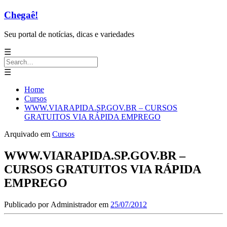
Chegaê!
Seu portal de notícias, dicas e variedades
☰
Search
for:
☰
Home
Cursos
WWW.VIARAPIDA.SP.GOV.BR – CURSOS
GRATUITOS VIA RÁPIDA EMPREGO
Arquivado em
Cursos
WWW.VIARAPIDA.SP.GOV.BR –
CURSOS GRATUITOS VIA RÁPIDA
EMPREGO
Publicado por
Administrador
em
25/07/2012