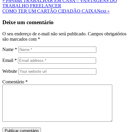
Navegação
Previous
« Previous
TRABALHAR EM CASA – VANTAGENS DO
Post
TRABALHO FREELANCER
de
Next
COMO TER UM CARTÃO CIDADÃO CAIXA
Next »
Post
Post
Deixe um comentário
O seu endereço de e-mail não será publicado.
Campos obrigatórios
são marcados com
*
Name
*
Email
*
Website
Comentário
*