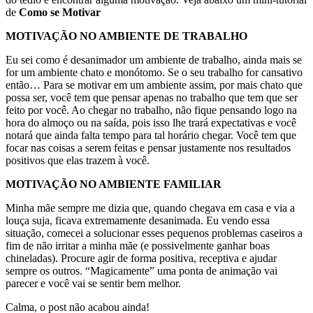
de
Como se Motivar
MOTIVAÇÃO NO AMBIENTE DE TRABALHO
Eu sei como é desanimador um ambiente de trabalho, ainda mais se
for um ambiente chato e monótomo. Se o seu trabalho for cansativo
então… Para se motivar em um ambiente assim, por mais chato que
possa ser, você tem que pensar apenas no trabalho que tem que ser
feito por você. Ao chegar no trabalho, não fique pensando logo na
hora do almoço ou na saída, pois isso lhe trará expectativas e você
notará que ainda falta tempo para tal horário chegar. Você tem que
focar nas coisas a serem feitas e pensar justamente nos resultados
positivos que elas trazem à você.
MOTIVAÇÃO NO AMBIENTE FAMILIAR
Minha mãe sempre me dizia que, quando chegava em casa e via a
louça suja, ficava extremamente desanimada. Eu vendo essa
situação, comecei a solucionar esses pequenos problemas caseiros a
fim de não irritar a minha mãe (e possivelmente ganhar boas
chineladas). Procure agir de forma positiva, receptiva e ajudar
sempre os outros. “Magicamente” uma ponta de animação vai
parecer e você vai se sentir bem melhor.
Calma, o post não acabou ainda!