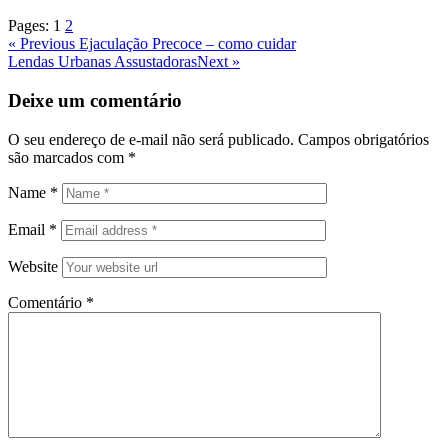
Pages:
1
2
Navegação
Previous
« Previous
Ejaculação Precoce – como cuidar
Post
Next
Lendas Urbanas Assustadoras
Next »
de
Post
Post
Deixe um comentário
O seu endereço de e-mail não será publicado.
Campos obrigatórios
são marcados com
*
Name
*
Email
*
Website
Comentário
*