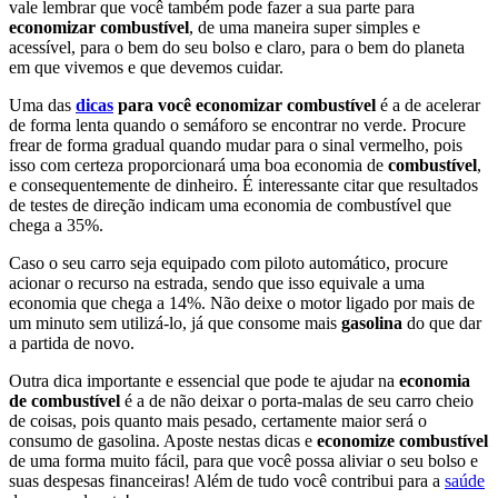
vale lembrar que você também pode fazer a sua parte para
economizar combustível
, de uma maneira super simples e
acessível, para o bem do seu bolso e claro, para o bem do planeta
em que vivemos e que devemos cuidar.
Uma das
dicas
para você economizar combustível
é a de acelerar
de forma lenta quando o semáforo se encontrar no verde. Procure
frear de forma gradual quando mudar para o sinal vermelho, pois
isso com certeza proporcionará uma boa economia de
combustível
,
e consequentemente de dinheiro. É interessante citar que resultados
de testes de direção indicam uma economia de combustível que
chega a 35%.
Caso o seu carro seja equipado com piloto automático, procure
acionar o recurso na estrada, sendo que isso equivale a uma
economia que chega a 14%. Não deixe o motor ligado por mais de
um minuto sem utilizá-lo, já que consome mais
gasolina
do que dar
a partida de novo.
Outra dica importante e essencial que pode te ajudar na
economia
de combustível
é a de não deixar o porta-malas de seu carro cheio
de coisas, pois quanto mais pesado, certamente maior será o
consumo de gasolina. Aposte nestas dicas e
economize combustível
de uma forma muito fácil, para que você possa aliviar o seu bolso e
suas despesas financeiras! Além de tudo você contribui para a
saúde