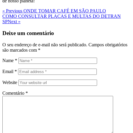
de nosso planeta!
Navegação
Previous
« Previous
ONDE TOMAR CAFÉ EM SÃO PAULO
Post
Next
COMO CONSULTAR PLACAS E MULTAS DO DETRAN
de
Post
SP
Next »
Post
Deixe um comentário
O seu endereço de e-mail não será publicado.
Campos obrigatórios
são marcados com
*
Name
*
Email
*
Website
Comentário
*