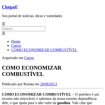
Chegaê!
Seu portal de notícias, dicas e variedades
☰
Search
for:
☰
Home
Carros
COMO ECONOMIZAR COMBUSTÍVEL
Arquivado em
Carros
COMO ECONOMIZAR
COMBUSTÍVEL
Publicado por
Renata
em
28/08/2013
COMO ECONOMIZAR COMBUSTÍVEL
– O petróleo é um
recurso não renovável, e sabemos da nossa enorme dependência
dele, o que ajuda para o alto valor da
gasolina
. Vale citar que