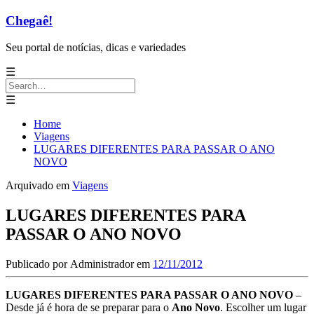
Chegaê!
Seu portal de notícias, dicas e variedades
☰
Search
for:
☰
Home
Viagens
LUGARES DIFERENTES PARA PASSAR O ANO
NOVO
Arquivado em
Viagens
LUGARES DIFERENTES PARA
PASSAR O ANO NOVO
Publicado por
Administrador
em
12/11/2012
LUGARES DIFERENTES PARA PASSAR O ANO NOVO
–
Desde já é hora de se preparar para o
Ano Novo
. Escolher um lugar