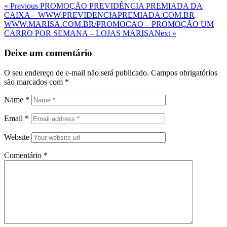
Navegação
Previous
« Previous
PROMOÇÃO PREVIDÊNCIA PREMIADA DA
Post
CAIXA – WWW.PREVIDENCIAPREMIADA.COM.BR
de
Next
WWW.MARISA.COM.BR/PROMOCAO – PROMOÇÃO UM
Post
Post
CARRO POR SEMANA – LOJAS MARISA
Next »
Deixe um comentário
O seu endereço de e-mail não será publicado.
Campos obrigatórios
são marcados com
*
Name
*
Email
*
Website
Comentário
*