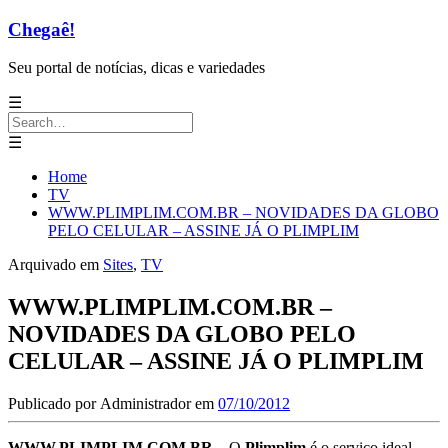
Chegaê!
Seu portal de notícias, dicas e variedades
☰
Search
for:
☰
Home
TV
WWW.PLIMPLIM.COM.BR – NOVIDADES DA GLOBO
PELO CELULAR – ASSINE JÁ O PLIMPLIM
Arquivado em
Sites
,
TV
WWW.PLIMPLIM.COM.BR –
NOVIDADES DA GLOBO PELO
CELULAR – ASSINE JÁ O PLIMPLIM
Publicado por
Administrador
em
07/10/2012
WWW.PLIMPLIM.COM.BR
– O
Plimplim
é o serviço ideal