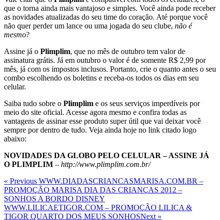
que o torna ainda mais vantajoso e simples. Você ainda pode receber
as novidades atualizadas do seu time do coração. Até porque você
não quer perder um lance ou uma jogada do seu clube,
não é
mesmo
?
Assine já o
Plimplim
, que no mês de outubro tem valor de
assinatura grátis. Já em outubro o valor é de somente R$ 2,99 por
mês, já com os impostos inclusos. Portanto, crie o quanto antes o seu
combo escolhendo os boletins e receba-os todos os dias em seu
celular.
Saiba tudo sobre o
Plimplim
e os seus serviços imperdíveis por
meio do site oficial. Acesse agora mesmo e confira todas as
vantagens de assinar esse produto super útil que vai deixar você
sempre por dentro de tudo. Veja ainda hoje no link citado logo
abaixo:
NOVIDADES DA GLOBO PELO CELULAR – ASSINE JÁ
O PLIMPLIM
–
http://www.plimplim.com.br/
Navegação
Previous
« Previous
WWW.DIADASCRIANCASMARISA.COM.BR –
Post
PROMOÇÃO MARISA DIA DAS CRIANÇAS 2012 –
de
SONHOS A BORDO DISNEY
Post
Next
WWW.LILICAETIGOR.COM – PROMOÇÃO LILICA &
Post
TIGOR QUARTO DOS MEUS SONHOS
Next »