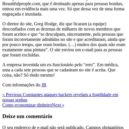
Beautifulpeople.com, que é destinado apenas para pessoas bonitas,
entrou em evidência mais uma vez. Só que dessa vez de uma forma
engraçada e inusitada.
O diretor do site, Greg Hodge, diz que ficaram (a equipe)
desconfiados com as dezenas de milhares de novos membros que
foram aceitos e que “se desculpam, sinceramente, pela pessoas que
foram incorretamente admitidas no site e que acreditaram, ainda que
por pouco tempo, que eram bonitas. (…) muitos dos quais não eram
exatamente uma pintura”. O site enviou um e-mail para as pessoas
que foram excluídas.
A empresa investida um ex-funcionário pelo “erro”. Em médica,
uma a cada sete pessoas que se cadastram no site é aceita. Que
coisa, não? Só rindo mesmo!
Com informações do
JB
Navegação
Previous
« Previous
Constantes ataques hackers revelam a fragilidade em
Post
nossas senhas
de
Next
Como economizar dinheiro
Next »
Post
Post
Deixe um comentário
O seu endereço de e-mail não será publicado.
Campos obrigatórios