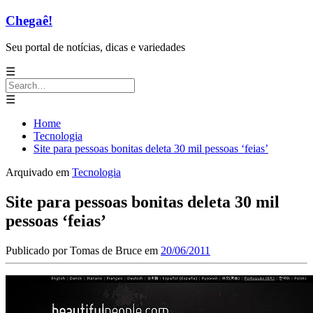
Chegaê!
Seu portal de notícias, dicas e variedades
☰
Search
for:
☰
Home
Tecnologia
Site para pessoas bonitas deleta 30 mil pessoas ‘feias’
Arquivado em
Tecnologia
Site para pessoas bonitas deleta 30 mil
pessoas ‘feias’
Publicado por
Tomas de Bruce
em
20/06/2011