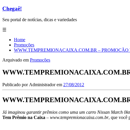
Chegaê!
Seu portal de notícias, dicas e variedades
☰
Home
Promoções
WWW.TEMPREMIONACAIXA.COM.BR – PROMOÇÃO 
Arquivado em
Promoções
WWW.TEMPREMIONACAIXA.COM.BR 
Publicado por
Administrador
em
27/08/2012
WWW.TEMPREMIONACAIXA.COM.B
Já imaginou garantir prêmios como uma um carro Nissan March 0km p
Tem Prêmio na Caixa
–
www.tempremionacaixa.com.br
, que você p