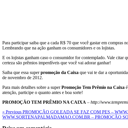
Para participar saiba que a cada R$ 70 que você gastar em compras n
Lembrando que na ação ganham os consumidores e os lojistas.
E os lojistas ganham caso o consumidor for contemplado. Vale citar 
certeza são prêmios imperdíveis que você vai adorar ganhar!
Saiba que essa super
promoção da Caixa
que vai te dar a oportunida
de novembro de 2012.
Para mais detalhes sobre a super
Promoção Tem Prêmio na Caixa
é
atenção, participe o quanto antes e boa sorte!
PROMOÇÃO TEM PRÊMIO NA CAIXA
–
http://www.temprem
Navegação
Previous
« Previous
PROMOÇÃO GOLEADA SE FAZ COM PES – WW
Post
Next
WWW.SORTENAPALMADAMAO.COM.BR – PROMOÇÃO SO
de
Post