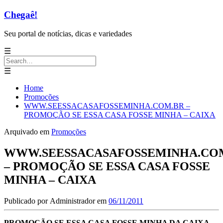
Chegaê!
Seu portal de notícias, dicas e variedades
☰
Search
for:
☰
Home
Promoções
WWW.SEESSACASAFOSSEMINHA.COM.BR –
PROMOÇÃO SE ESSA CASA FOSSE MINHA – CAIXA
Arquivado em
Promoções
WWW.SEESSACASAFOSSEMINHA.CO
– PROMOÇÃO SE ESSA CASA FOSSE
MINHA – CAIXA
Publicado por
Administrador
em
06/11/2011
PROMOÇÃO SE ESSA CASA FOSSE MINHA DA CAIXA