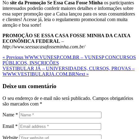
No
site da Promoção Se Essa Casa Fosse Minha
os participantes
interessados poderão conferir maiores detalhes e informações sobre
essa super promoção que a Caixa lançou para os seus consumidores
e clientes! Acesse já, leia o regulamento promocional com muita
atenção e boa sorte!
PROMOÇÃO SE ESSA CASA FOSSE MINHA DA CAIXA
ECONÔMICA FEDERAL
–
http://www.seessacasafosseminha.com.br/
Navegação
Previous
« Previous
WWW.VUNESP.COM.BR – VUNESP CONCURSOS
Post
PÚBLICOS, INSCRIÇÕES
de
Next
VESTIBULAR JÁ – UNIVERSIDADES, CURSOS, PROVAS –
Post
Post
WWW.VESTIBULARJA.COM.BR
Next »
Deixe um comentário
O seu endereço de e-mail não será publicado.
Campos obrigatórios
são marcados com
*
Name
*
Email
*
Website