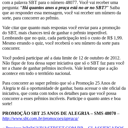
com a palavra SBT para o número 48077. Você vai receber uma
pergunta: “
Há quantos anos a praça está no ar no SBT?
” Saiba
que ao responder essa mensagem, você vai receber um número da
sorte, para concorrer ao prêmio.
Vale citar que quanto mais respostas você enviar para a promoção
do SBT, mais chances terá de ganhar o prêmio imperdível.
Lembrando que no quiz, cada participação terá o custo de R$ 1,99.
Mesmo errando o quiz, você receberá o seu número da sorte para
concorrer.
Você poderá participar até a data limite de 12 de outubro de 2012.
Não fique de fora dessa super iniciativa que só o SBT faz para você
ter a chane de ganhar prêmios incríveis. Vale lembrar que a ação
acontece em todo o território nacional.
Para concorrer ao super prêmio que só a Promoção 25 Anos de
Alegria te dá a oportunidade de ganhar, basta acessar o site oficial da
iniciativa, que conta com todos os detalhes para que você possa
concorrer a esses prêmios incríveis. Participe o quanto antes e boa
sorte!
PROMOÇÃO SBT 25 ANOS DE ALEGRIA – SMS 48070
–
http://www.sbt.com.br/promocoes/apraca/
Previous