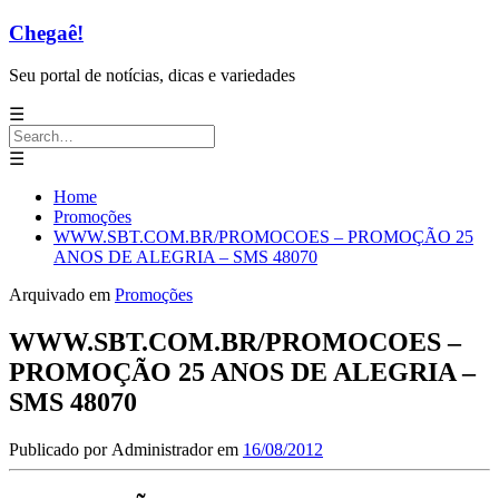
Chegaê!
Seu portal de notícias, dicas e variedades
☰
Search
for:
☰
Home
Promoções
WWW.SBT.COM.BR/PROMOCOES – PROMOÇÃO 25
ANOS DE ALEGRIA – SMS 48070
Arquivado em
Promoções
WWW.SBT.COM.BR/PROMOCOES –
PROMOÇÃO 25 ANOS DE ALEGRIA –
SMS 48070
Publicado por
Administrador
em
16/08/2012