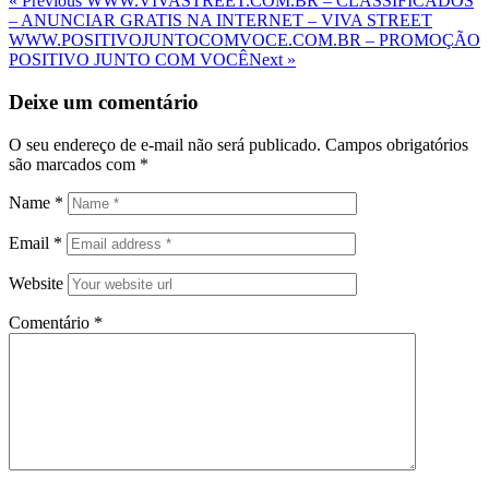
Navegação
« Previous
WWW.VIVASTREET.COM.BR – CLASSIFICADOS
Post
– ANUNCIAR GRATIS NA INTERNET – VIVA STREET
de
Next
WWW.POSITIVOJUNTOCOMVOCE.COM.BR – PROMOÇÃO
Post
Post
POSITIVO JUNTO COM VOCÊ
Next »
Deixe um comentário
O seu endereço de e-mail não será publicado.
Campos obrigatórios
são marcados com
*
Name
*
Email
*
Website
Comentário
*