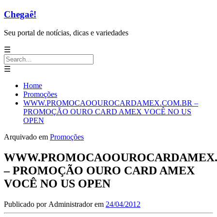
Chegaê!
Seu portal de notícias, dicas e variedades
☰
Search
for:
☰
Home
Promoções
WWW.PROMOCAOOUROCARDAMEX.COM.BR –
PROMOÇÃO OURO CARD AMEX VOCÊ NO US
OPEN
Arquivado em
Promoções
WWW.PROMOCAOOUROCARDAMEX.
– PROMOÇÃO OURO CARD AMEX
VOCÊ NO US OPEN
Publicado por
Administrador
em
24/04/2012