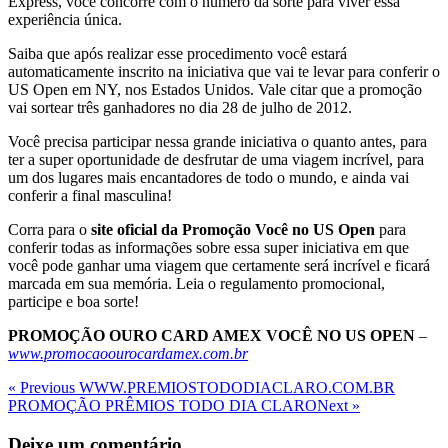
Express, você concorre com o número da sorte para viver essa
experiência única.
Saiba que após realizar esse procedimento você estará
automaticamente inscrito na iniciativa que vai te levar para conferir o
US Open em NY, nos Estados Unidos. Vale citar que a promoção
vai sortear três ganhadores no dia 28 de julho de 2012.
Você precisa participar nessa grande iniciativa o quanto antes, para
ter a super oportunidade de desfrutar de uma viagem incrível, para
um dos lugares mais encantadores de todo o mundo, e ainda vai
conferir a final masculina!
Corra para o
site oficial da Promoção Você no US Open
para
conferir todas as informações sobre essa super iniciativa em que
você pode ganhar uma viagem que certamente será incrível e ficará
marcada em sua memória. Leia o regulamento promocional,
participe e boa sorte!
PROMOÇÃO OURO CARD AMEX VOCÊ NO US OPEN
–
www.promocaoourocardamex.com.br
Navegação
Previous
« Previous
WWW.PREMIOSTODODIACLARO.COM.BR
Post
Next
PROMOÇÃO PRÊMIOS TODO DIA CLARO
Next »
de
Post
Post
Deixe um comentário