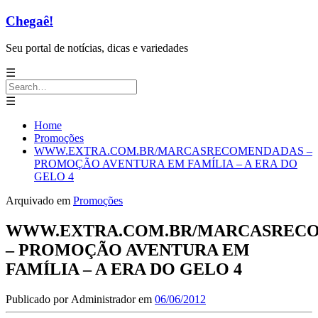
Chegaê!
Seu portal de notícias, dicas e variedades
☰
Search
for:
☰
Home
Promoções
WWW.EXTRA.COM.BR/MARCASRECOMENDADAS –
PROMOÇÃO AVENTURA EM FAMÍLIA – A ERA DO
GELO 4
Arquivado em
Promoções
WWW.EXTRA.COM.BR/MARCASREC
– PROMOÇÃO AVENTURA EM
FAMÍLIA – A ERA DO GELO 4
Publicado por
Administrador
em
06/06/2012