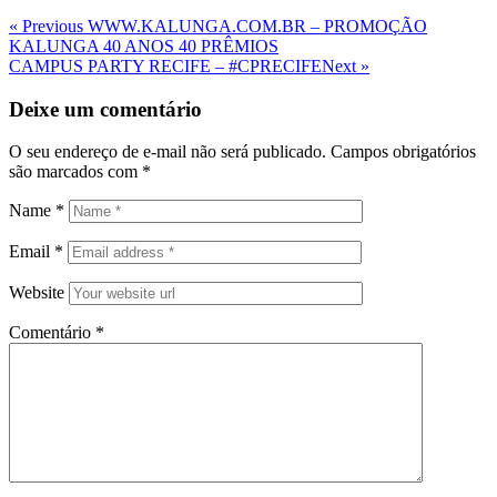
Navegação
Previous
« Previous
WWW.KALUNGA.COM.BR – PROMOÇÃO
Post
KALUNGA 40 ANOS 40 PRÊMIOS
de
Next
CAMPUS PARTY RECIFE – #CPRECIFE
Next »
Post
Post
Deixe um comentário
O seu endereço de e-mail não será publicado.
Campos obrigatórios
são marcados com
*
Name
*
Email
*
Website
Comentário
*