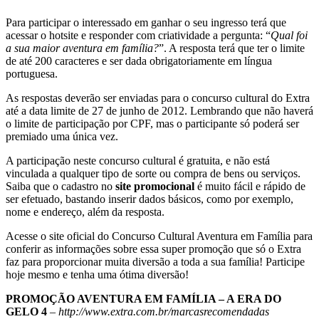
Para participar o interessado em ganhar o seu ingresso terá que
acessar o hotsite e responder com criatividade a pergunta: “
Qual foi
a sua maior aventura em família?
”. A resposta terá que ter o limite
de até 200 caracteres e ser dada obrigatoriamente em língua
portuguesa.
As respostas deverão ser enviadas para o concurso cultural do Extra
até a data limite de 27 de junho de 2012. Lembrando que não haverá
o limite de participação por CPF, mas o participante só poderá ser
premiado uma única vez.
A participação neste concurso cultural é gratuita, e não está
vinculada a qualquer tipo de sorte ou compra de bens ou serviços.
Saiba que o cadastro no
site promocional
é muito fácil e rápido de
ser efetuado, bastando inserir dados básicos, como por exemplo,
nome e endereço, além da resposta.
Acesse o site oficial do Concurso Cultural Aventura em Família para
conferir as informações sobre essa super promoção que só o Extra
faz para proporcionar muita diversão a toda a sua família! Participe
hoje mesmo e tenha uma ótima diversão!
PROMOÇÃO AVENTURA EM FAMÍLIA – A ERA DO
GELO 4
–
http://www.extra.com.br/marcasrecomendadas