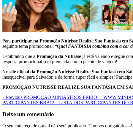
Para
participar na Promoção Nutrisse Realize Sua Fantasia em S
seguinte tema promocional: “
Qual FANTASIA combina com a cor do
Lembrando que a
Promoção da Nutrisse
já está valendo e segue com
resposta promocional será premiada com o pacote de viagem!
No
site oficial da Promoção Nutrisse Realize Sua Fantasia em Sa
inesquecível para Salvador, e de forma super fácil e simples! Participe
PROMOÇÃO NUTRISSE REALIZE SUA FANTASIA EM S
Navegação
Previous
« Previous
PROMOÇÃO MINIASTROS FRIBOI – WWW.MINIA
Post
Next
PARTICIPANTES BBB12 – LISTA DOS PARTICIPANTES DO 
de
Post
Post
Deixe um comentário
O seu endereço de e-mail não será publicado.
Campos obrigatórios s