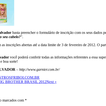
alvador
basta preencher o formulário de inscrição com os seus dados pe
 seu cabelo?
”.
 as inscrições abertas até a data limite de 3 de fevereiro de 2012. O p
lvador
você poderá conferir todas as informações referentes a essa sup
 e boa sorte!
ALVADOR
–
http://www.garnier.com.br/
STROSFRIBOI.COM.BR
BIG BROTHER BRASIL 2012
Next »
ão marcados com
*