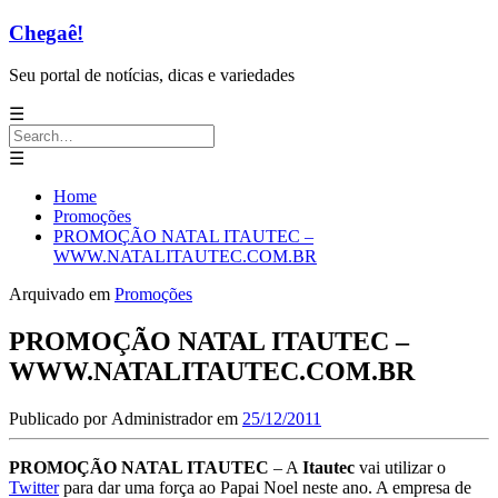
Chegaê!
Seu portal de notícias, dicas e variedades
☰
Search
for:
☰
Home
Promoções
PROMOÇÃO NATAL ITAUTEC –
WWW.NATALITAUTEC.COM.BR
Arquivado em
Promoções
PROMOÇÃO NATAL ITAUTEC –
WWW.NATALITAUTEC.COM.BR
Publicado por
Administrador
em
25/12/2011
PROMOÇÃO NATAL ITAUTEC
– A
Itautec
vai utilizar o
Twitter
para dar uma força ao Papai Noel neste ano. A empresa de