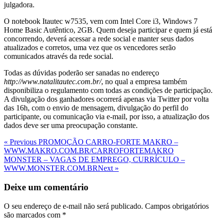
julgadora.
O notebook Itautec w7535, vem com Intel Core i3, Windows 7
Home Basic Autêntico, 2GB. Quem deseja participar e quem já está
concorrendo, deverá acessar a rede social e manter seus dados
atualizados e corretos, uma vez que os vencedores serão
comunicados através da rede social.
Todas as dúvidas poderão ser sanadas no endereço
http://www.natalitautec.com.br/
, no qual a empresa também
disponibiliza o regulamento com todas as condições de participação.
A divulgação dos ganhadores ocorrerá apenas via Twitter por volta
das 16h, com o envio de mensagem, divulgação do perfil do
participante, ou comunicação via e-mail, por isso, a atualização dos
dados deve ser uma preocupação constante.
Navegação
Previous
« Previous
PROMOÇÃO CARRO-FORTE MAKRO –
Post
WWW.MAKRO.COM.BR/CARROFORTEMAKRO
de
Next
MONSTER – VAGAS DE EMPREGO, CURRÍCULO –
Post
Post
WWW.MONSTER.COM.BR
Next »
Deixe um comentário
O seu endereço de e-mail não será publicado.
Campos obrigatórios
são marcados com
*