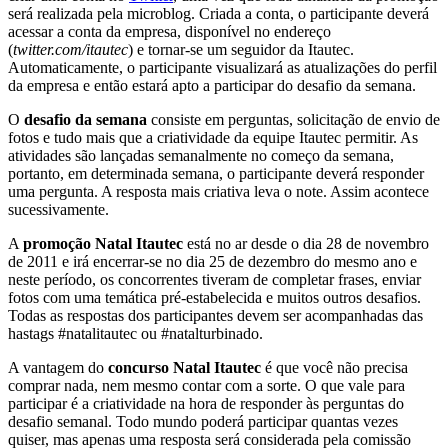
será realizada pela microblog. Criada a conta, o participante deverá
acessar a conta da empresa, disponível no endereço
(
twitter.com/itautec
) e tornar-se um seguidor da Itautec.
Automaticamente, o participante visualizará as atualizações do perfil
da empresa e então estará apto a participar do desafio da semana.
O
desafio da semana
consiste em perguntas, solicitação de envio de
fotos e tudo mais que a criatividade da equipe Itautec permitir. As
atividades são lançadas semanalmente no começo da semana,
portanto, em determinada semana, o participante deverá responder
uma pergunta. A resposta mais criativa leva o note. Assim acontece
sucessivamente.
A
promoção Natal Itautec
está no ar desde o dia 28 de novembro
de 2011 e irá encerrar-se no dia 25 de dezembro do mesmo ano e
neste período, os concorrentes tiveram de completar frases, enviar
fotos com uma temática pré-estabelecida e muitos outros desafios.
Todas as respostas dos participantes devem ser acompanhadas das
hastags #natalitautec ou #natalturbinado.
A vantagem do
concurso Natal Itautec
é que você não precisa
comprar nada, nem mesmo contar com a sorte. O que vale para
participar é a criatividade na hora de responder às perguntas do
desafio semanal. Todo mundo poderá participar quantas vezes
quiser, mas apenas uma resposta será considerada pela comissão