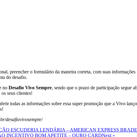
onal, preencher o formulário da maneira correta, com suas informações pe
ta do desafio.
ez no
Desafio Vivo Sempre
, sendo que o prazo de participação segue a
 os seus clientes!
onferir todas as informações sobre essa super promoção que a Vivo lanço
s!
br/desafiovivosempre/
ÃO ESCUDERIA LENDÁRIA – AMERICAN EXPRESS BRAD
 INCENTIVO BOM APETITE – OURO CARD
Next »