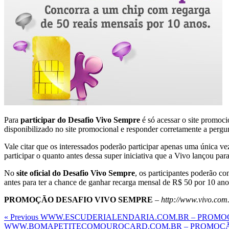
Para
participar do Desafio Vivo Sempre
é só acessar o site promoci
disponibilizado no site promocional e responder corretamente a pergun
Vale citar que os interessados poderão participar apenas uma única v
participar o quanto antes dessa super iniciativa que a Vivo lançou para
No
site oficial do Desafio Vivo Sempre
, os participantes poderão c
antes para ter a chance de ganhar recarga mensal de R$ 50 por 10 ano
PROMOÇÃO DESAFIO VIVO SEMPRE
–
http://www.vivo.com.
Navegação
Previous
« Previous
WWW.ESCUDERIALENDARIA.COM.BR – PROMOÇ
Post
Next
WWW.BOMAPETITECOMOUROCARD.COM.BR – PROMOÇÃO