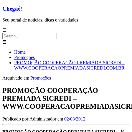
Chegaê!
Seu portal de notícias, dicas e variedades
☰
Search
for:
☰
Home
Promoções
PROMOÇÃO COOPERAÇÃO PREMIADA SICREDI –
WWW.COOPERACAOPREMIADASICREDI.COM.BR
Arquivado em
Promoções
PROMOÇÃO COOPERAÇÃO
PREMIADA SICREDI –
WWW.COOPERACAOPREMIADASICRE
Publicado por
Administrador
em
02/03/2012
PROMOÇÃO COOPERAÇÃO PREMIADA SICREDI
–
Já