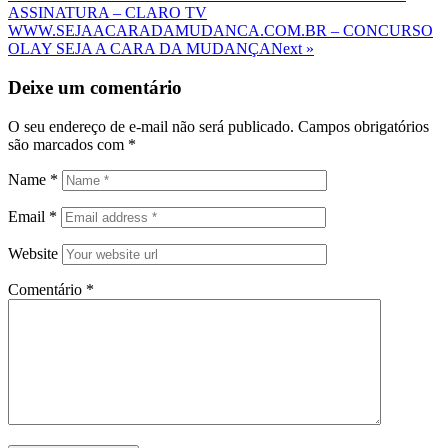
Post
ASSINATURA – CLARO TV
de
Next
WWW.SEJAACARADAMUDANCA.COM.BR – CONCURSO
Post
Post
OLAY SEJA A CARA DA MUDANÇA
Next »
Deixe um comentário
O seu endereço de e-mail não será publicado.
Campos obrigatórios
são marcados com
*
Name
*
Email
*
Website
Comentário
*