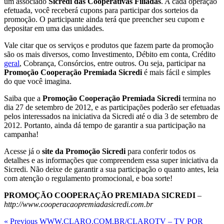
um associado
Sicredi das Cooperativas Filiadas
. A cada operação
efetuada, você receberá cupons para participar dos sorteios da
promoção. O participante ainda terá que preencher seu cupom e
depositar em uma das unidades.
Vale citar que os serviços e produtos que fazem parte da promoção
são os mais diversos, como Investimento, Débito em conta, Crédito
geral
, Cobrança, Consórcios, entre outros. Ou seja, participar na
Promoção Cooperação Premiada Sicredi
é mais fácil e simples
do que você imagina.
Saiba que a
Promoção Cooperação Premiada Sicredi
termina no
dia 27 de setembro de 2012, e as participações poderão ser efetuadas
pelos interessados na iniciativa da Sicredi até o dia 3 de setembro de
2012. Portanto, ainda dá tempo de garantir a sua participação na
campanha!
Acesse já o
site da Promoção Sicredi
para conferir todos os
detalhes e as informações que compreendem essa super iniciativa da
Sicredi. Não deixe de garantir a sua participação o quanto antes, leia
com atenção o regulamento promocional, e boa sorte!
PROMOÇÃO COOPERAÇÃO PREMIADA SICREDI
–
http://www.cooperacaopremiadasicredi.com.br
Navegação
Previous
« Previous
WWW.CLARO.COM.BR/CLAROTV – TV POR