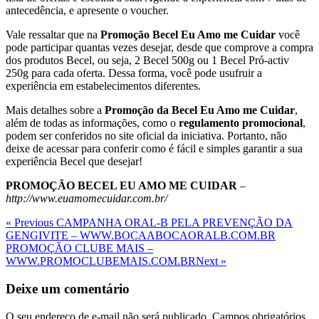
antecedência, e apresente o voucher.
Vale ressaltar que na
Promoção Becel Eu Amo me Cuidar
você
pode participar quantas vezes desejar, desde que comprove a compra
dos produtos Becel, ou seja, 2 Becel 500g ou 1 Becel Pró-activ
250g para cada oferta. Dessa forma, você pode usufruir a
experiência em estabelecimentos diferentes.
Mais detalhes sobre a
Promoção da Becel Eu Amo me Cuidar
,
além de todas as informações, como o
regulamento promocional
,
podem ser conferidos no site oficial da iniciativa. Portanto, não
deixe de acessar para conferir como é fácil e simples garantir a sua
experiência Becel que desejar!
PROMOÇÃO BECEL EU AMO ME CUIDAR
–
http://www.euamomecuidar.com.br/
Navegação
Previous
« Previous
CAMPANHA ORAL-B PELA PREVENÇÃO DA
Post
GENGIVITE – WWW.BOCAABOCAORALB.COM.BR
de
Next
PROMOÇÃO CLUBE MAIS –
Post
Post
WWW.PROMOCLUBEMAIS.COM.BR
Next »
Deixe um comentário
O seu endereço de e-mail não será publicado.
Campos obrigatórios