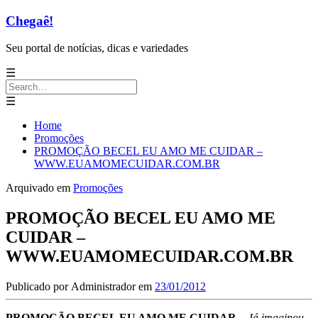
Chegaê!
Seu portal de notícias, dicas e variedades
☰
Search
for:
☰
Home
Promoções
PROMOÇÃO BECEL EU AMO ME CUIDAR –
WWW.EUAMOMECUIDAR.COM.BR
Arquivado em
Promoções
PROMOÇÃO BECEL EU AMO ME
CUIDAR –
WWW.EUAMOMECUIDAR.COM.BR
Publicado por
Administrador
em
23/01/2012
PROMOÇÃO BECEL EU AMO ME CUIDAR
–
Já imaginou