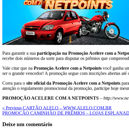
Para garantir a sua
participação na Promoção Acelere com a Netpo
recebe dois números da sorte para disputar os prêmios que compree
Vale citar que na
Promoção Acelere com a Netpoints
você ganha um 
ser o grande vencedor! A promoção segue com inscrições abertas até o
Corra para o
site oficial da Promoção Acelere com a Netpoints
para
atenção o regulamento promocional da promoção, participe hoje mesm
PROMOÇÃO ACELERE COM A NETPOINTS
–
http://www.net
Navegação
Previous
« Previous
CARTÃO ALELO – WWW.ALELO.COM.BR
Post
Next
PROMOÇÃO CAMINHÃO DE PRÊMIOS – LOJAS ESPLANA
de
Post
Post
Deixe um comentário