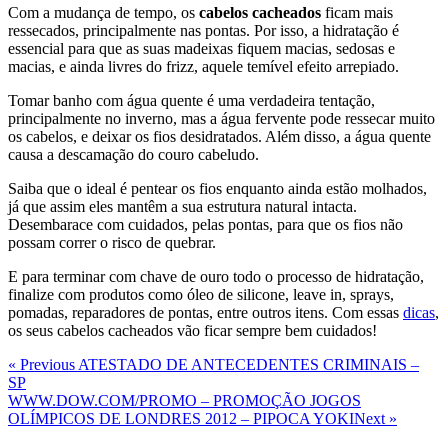
Com a mudança de tempo, os
cabelos cacheados
ficam mais
ressecados, principalmente nas pontas. Por isso, a hidratação é
essencial para que as suas madeixas fiquem macias, sedosas e
macias, e ainda livres do frizz, aquele temível efeito arrepiado.
Tomar banho com água quente é uma verdadeira tentação,
principalmente no inverno, mas a água fervente pode ressecar muito
os cabelos, e deixar os fios desidratados. Além disso, a água quente
causa a descamação do couro cabeludo.
Saiba que o ideal é pentear os fios enquanto ainda estão molhados,
já que assim eles mantêm a sua estrutura natural intacta.
Desembarace com cuidados, pelas pontas, para que os fios não
possam correr o risco de quebrar.
E para terminar com chave de ouro todo o processo de hidratação,
finalize com produtos como óleo de silicone, leave in, sprays,
pomadas, reparadores de pontas, entre outros itens. Com essas
dicas
,
os seus cabelos cacheados vão ficar sempre bem cuidados!
Navegação
Previous
« Previous
ATESTADO DE ANTECEDENTES CRIMINAIS –
Post
SP
de
Next
WWW.DOW.COM/PROMO – PROMOÇÃO JOGOS
Post
Post
OLÍMPICOS DE LONDRES 2012 – PIPOCA YOKI
Next »