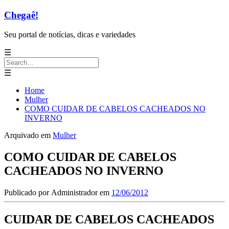
Chegaê!
Seu portal de notícias, dicas e variedades
☰
Search
for:
☰
Home
Mulher
COMO CUIDAR DE CABELOS CACHEADOS NO
INVERNO
Arquivado em
Mulher
COMO CUIDAR DE CABELOS
CACHEADOS NO INVERNO
Publicado por
Administrador
em
12/06/2012
CUIDAR DE CABELOS CACHEADOS