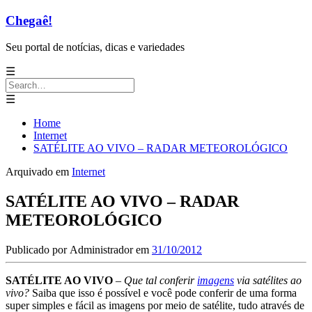
Chegaê!
Seu portal de notícias, dicas e variedades
☰
Search
for:
☰
Home
Internet
SATÉLITE AO VIVO – RADAR METEOROLÓGICO
Arquivado em
Internet
SATÉLITE AO VIVO – RADAR
METEOROLÓGICO
Publicado por
Administrador
em
31/10/2012
SATÉLITE AO VIVO
–
Que tal conferir
imagens
via satélites ao
vivo?
Saiba que isso é possível e você pode conferir de uma forma
super simples e fácil as imagens por meio de satélite, tudo através de