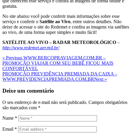
que oferecem esse serviço e confira as imagens de forma online e
gratuita.
No site abaixo você pode conferir mais informações sobre esse
serviço e conferir o
Satélite ao Vivo
, entre outros detalhes. Não
deixe de acessar o site do Redemet e confira as imagens via satélites
ao vivo, de uma forma super simples e muito fácil!
SATÉLITE AO VIVO – RADAR METEOROLÓGICO
–
http://www.redemet.aer.mil.br/
Navegação
Previous
« Previous
WWW.BERCOPRAVIAGEM.COM.BR –
Post
PROMOÇÃO VIAJAR COM SEU BEBÊ FICOU MAIS
de
CONFORTÁVEL
Post
Next
PROMOÇÃO PREVIDÊNCIA PREMIADA DA CAIXA –
Post
WWW.PREVIDENCIAPREMIADA.COM.BR
Next »
Deixe um comentário
O seu endereço de e-mail não será publicado.
Campos obrigatórios
são marcados com
*
Name
*
Email
*