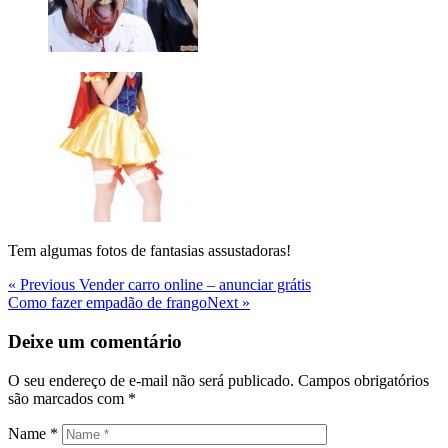
Tem algumas fotos de fantasias assustadoras!
Navegação
Previous
« Previous
Vender carro online – anunciar grátis
Post
Next
Como fazer empadão de frango
Next »
de
Post
Post
Deixe um comentário
O seu endereço de e-mail não será publicado.
Campos obrigatórios
são marcados com
*
Name
*