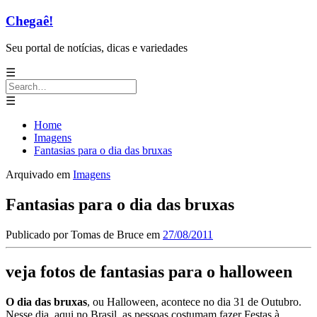
Chegaê!
Seu portal de notícias, dicas e variedades
☰
Search
for:
☰
Home
Imagens
Fantasias para o dia das bruxas
Arquivado em
Imagens
Fantasias para o dia das bruxas
Publicado por
Tomas de Bruce
em
27/08/2011
veja fotos de fantasias para o halloween
O dia das bruxas
, ou Halloween, acontece no dia 31 de Outubro.
Nesse dia, aqui no Brasil, as pessoas costumam fazer Festas à