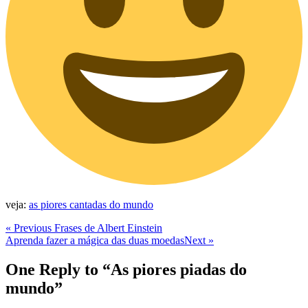
veja:
as piores cantadas do mundo
Navegação
Previous
« Previous
Frases de Albert Einstein
Post
Next
Aprenda fazer a mágica das duas moedas
Next »
de
Post
Post
One Reply to “As piores piadas do
mundo”