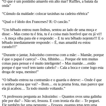
“O que é um pontinho amarelo em alto mar? Ruffles, a batata da
onda”
“Cúmulo da maldade: colocar taxinhas na cadeira elétrica”
“Qual o é ídolo dos Franceses? R: O cascão.”
“Um bêbado entrou num ônibus, sentou ao lado de uma moça e
disse: – Mas como tu é feia, tu é a coisa mais horrível que eu já vi!!
– A moça olha para ele e responde: – E tu seu bêbado nojento!!! E o
bêbado imediatamente responde: – É, mas amanhã eu estou
curado!!!”
“Durante o jantar, Joãozinho conversa com a mãe: – Mamãe, porque
é que o papai é careca? – Ora, filhinho…. Porque ele tem muitas
coisas para pensar e é muito inteligente! – Mas mamãe….então
porque é que você tem tanto cabelo? – Cala a boca e come logo esta
droga de sopa, menino!”
“O bêbado entrou na contramão e o guarda o deteve: – Onde é que
o senhor pensa que vai? – Bom… eu ia pruma festa, mas parece que
ela já acabou… Ta todo mundo voltando.”
“A professora pergunta ao Joãozinho: – Quantos ovos uma galinha
põe por dia? – Não sei, fessora. E com ironia ela diz: – Te peguei.
Ele também faz uma pergunta: – Fessora, quantas tetas tem uma