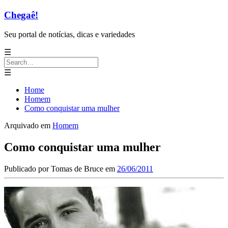
Chegaê!
Seu portal de notícias, dicas e variedades
☰
Search
for:
☰
Home
Homem
Como conquistar uma mulher
Arquivado em
Homem
Como conquistar uma mulher
Publicado por
Tomas de Bruce
em
26/06/2011