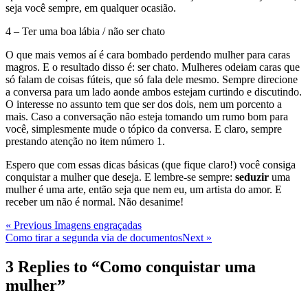
seja você sempre, em qualquer ocasião.
4 – Ter uma boa lábia / não ser chato
O que mais vemos aí é cara bombado perdendo mulher para caras
magros. E o resultado disso é: ser chato. Mulheres odeiam caras que
só falam de coisas fúteis, que só fala dele mesmo. Sempre direcione
a conversa para um lado aonde ambos estejam curtindo e discutindo.
O interesse no assunto tem que ser dos dois, nem um porcento a
mais. Caso a conversação não esteja tomando um rumo bom para
você, simplesmente mude o tópico da conversa. E claro, sempre
prestando atenção no item número 1.
Espero que com essas dicas básicas (que fique claro!) você consiga
conquistar a mulher que deseja. E lembre-se sempre:
seduzir
uma
mulher é uma arte, então seja que nem eu, um artista do amor. E
receber um não é normal. Não desanime!
Navegação
Previous
« Previous
Imagens engraçadas
Post
Next
Como tirar a segunda via de documentos
Next »
de
Post
Post
3 Replies to “Como conquistar uma
mulher”