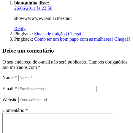
bianquinha
disse:
26/06/2011 às 23:56
showwwwww, isso ai mesmo!
Reply
Pingback:
Sinais de traição | Chegaê!
Pingback:
Como ter um bom papo com as mulheres | Chegaê!
Deixe um comentário
O seu endereço de e-mail não será publicado.
Campos obrigatórios
são marcados com
*
Name
*
Email
*
Website
Comentário
*