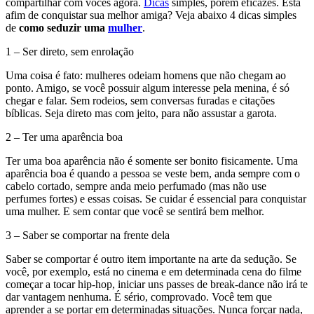
compartilhar com vocês agora.
Dicas
simples, porém eficazes. Está
afim de conquistar sua melhor amiga? Veja abaixo 4 dicas simples
de
como seduzir uma
mulher
.
1 – Ser direto, sem enrolação
Uma coisa é fato: mulheres odeiam homens que não chegam ao
ponto. Amigo, se você possuir algum interesse pela menina, é só
chegar e falar. Sem rodeios, sem conversas furadas e citações
bíblicas. Seja direto mas com jeito, para não assustar a garota.
2 – Ter uma aparência boa
Ter uma boa aparência não é somente ser bonito fisicamente. Uma
aparência boa é quando a pessoa se veste bem, anda sempre com o
cabelo cortado, sempre anda meio perfumado (mas não use
perfumes fortes) e essas coisas. Se cuidar é essencial para conquistar
uma mulher. E sem contar que você se sentirá bem melhor.
3 – Saber se comportar na frente dela
Saber se comportar é outro item importante na arte da sedução. Se
você, por exemplo, está no cinema e em determinada cena do filme
começar a tocar hip-hop, iniciar uns passes de break-dance não irá te
dar vantagem nenhuma. É sério, comprovado. Você tem que
aprender a se portar em determinadas situações. Nunca forçar nada,