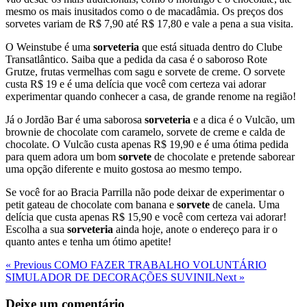
mesmo os mais inusitados como o de macadâmia. Os preços dos
sorvetes variam de R$ 7,90 até R$ 17,80 e vale a pena a sua visita.
O Weinstube é uma
sorveteria
que está situada dentro do Clube
Transatlântico. Saiba que a pedida da casa é o saboroso Rote
Grutze, frutas vermelhas com sagu e sorvete de creme. O sorvete
custa R$ 19 e é uma delícia que você com certeza vai adorar
experimentar quando conhecer a casa, de grande renome na região!
Já o Jordão Bar é uma saborosa
sorveteria
e a dica é o Vulcão, um
brownie de chocolate com caramelo, sorvete de creme e calda de
chocolate. O Vulcão custa apenas R$ 19,90 e é uma ótima pedida
para quem adora um bom
sorvete
de chocolate e pretende saborear
uma opção diferente e muito gostosa ao mesmo tempo.
Se você for ao Bracia Parrilla não pode deixar de experimentar o
petit gateau de chocolate com banana e
sorvete
de canela. Uma
delícia que custa apenas R$ 15,90 e você com certeza vai adorar!
Escolha a sua
sorveteria
ainda hoje, anote o endereço para ir o
quanto antes e tenha um ótimo apetite!
Navegação
Previous
« Previous
COMO FAZER TRABALHO VOLUNTÁRIO
Post
Next
SIMULADOR DE DECORAÇÕES SUVINIL
Next »
de
Post
Post
Deixe um comentário