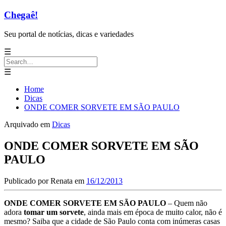
Chegaê!
Seu portal de notícias, dicas e variedades
☰
Search
for:
☰
Home
Dicas
ONDE COMER SORVETE EM SÃO PAULO
Arquivado em
Dicas
ONDE COMER SORVETE EM SÃO
PAULO
Publicado por
Renata
em
16/12/2013
ONDE COMER SORVETE EM SÃO PAULO
– Quem não
adora
tomar um sorvete
, ainda mais em época de muito calor, não é
mesmo? Saiba que a cidade de São Paulo conta com inúmeras casas