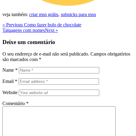
veja também:
criar msn grátis
,
subnicks para msn
Navegação
Previous
« Previous
Como fazer bolo de chocolate
Post
Next
Tatuagens com nomes
Next »
de
Post
Post
Deixe um comentário
O seu endereço de e-mail não será publicado.
Campos obrigatórios
são marcados com
*
Name
*
Email
*
Website
Comentário
*