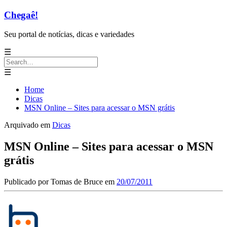
Chegaê!
Seu portal de notícias, dicas e variedades
☰
Search
for:
☰
Home
Dicas
MSN Online – Sites para acessar o MSN grátis
Arquivado em
Dicas
MSN Online – Sites para acessar o MSN
grátis
Publicado por
Tomas de Bruce
em
20/07/2011