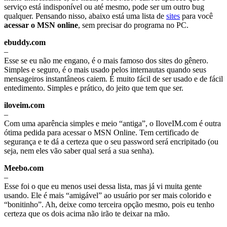
serviço está indisponível ou até mesmo, pode ser um outro bug
qualquer. Pensando nisso, abaixo está uma lista de
sites
para você
acessar o MSN online
, sem precisar do programa no PC.
ebuddy.com
–
Esse se eu não me engano, é o mais famoso dos sites do gênero.
Simples e seguro, é o mais usado pelos internautas quando seus
mensageiros instantâneos caiem. É muito fácil de ser usado e de fácil
entedimento. Simples e prático, do jeito que tem que ser.
iloveim.com
–
Com uma aparência simples e meio “antiga”, o IloveIM.com é outra
ótima pedida para acessar o MSN Online. Tem certificado de
segurança e te dá a certeza que o seu password será encripitado (ou
seja, nem eles vão saber qual será a sua senha).
Meebo.com
–
Esse foi o que eu menos usei dessa lista, mas já vi muita gente
usando. Ele é mais “amigável” ao usuário por ser mais colorido e
“bonitinho”. Ah, deixe como terceira opção mesmo, pois eu tenho
certeza que os dois acima não irão te deixar na mão.