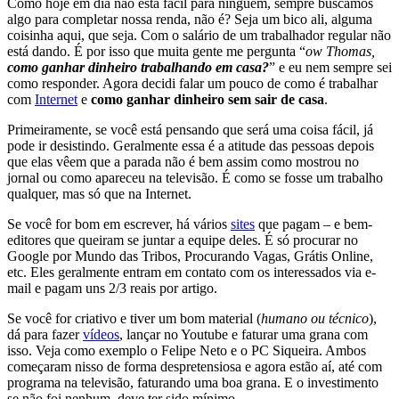
Como hoje em dia não está fácil para ninguém, sempre buscamos
algo para completar nossa renda, não é? Seja um bico ali, alguma
coisinha aqui, que seja. Com o salário de um trabalhador regular não
está dando. É por isso que muita gente me pergunta “
ow Thomas,
como ganhar dinheiro trabalhando em casa?
” e eu nem sempre sei
como responder. Agora decidi falar um pouco de como é trabalhar
com
Internet
e
como ganhar dinheiro sem sair de casa
.
Primeiramente, se você está pensando que será uma coisa fácil, já
pode ir desistindo. Geralmente essa é a atitude das pessoas depois
que elas vêem que a parada não é bem assim como mostrou no
jornal ou como apareceu na televisão. É como se fosse um trabalho
qualquer, mas só que na Internet.
Se você for bom em escrever, há vários
sites
que pagam – e bem-
editores que queiram se juntar a equipe deles. É só procurar no
Google por Mundo das Tribos, Procurando Vagas, Grátis Online,
etc. Eles geralmente entram em contato com os interessados via e-
mail e pagam uns 2/3 reais por artigo.
Se você for criativo e tiver um bom material (
humano ou técnico
),
dá para fazer
vídeos
, lançar no Youtube e faturar uma grana com
isso. Veja como exemplo o Felipe Neto e o PC Siqueira. Ambos
começaram nisso de forma despretensiosa e agora estão aí, até com
programa na televisão, faturando uma boa grana. E o investimento
se não foi nenhum, deve ter sido mínimo.