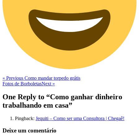
Navegação
Previous
« Previous
Como mandar torpedo grátis
Post
Next
Fotos de Borboletas
Next »
de
Post
Post
One Reply to “Como ganhar dinheiro
trabalhando em casa”
Pingback:
Jequiti – Como ser uma Consultora | Chegaê!
Deixe um comentário