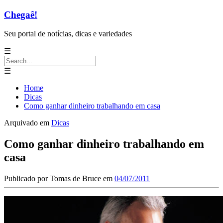
Chegaê!
Seu portal de notícias, dicas e variedades
☰
Search
for:
☰
Home
Dicas
Como ganhar dinheiro trabalhando em casa
Arquivado em
Dicas
Como ganhar dinheiro trabalhando em
casa
Publicado por
Tomas de Bruce
em
04/07/2011