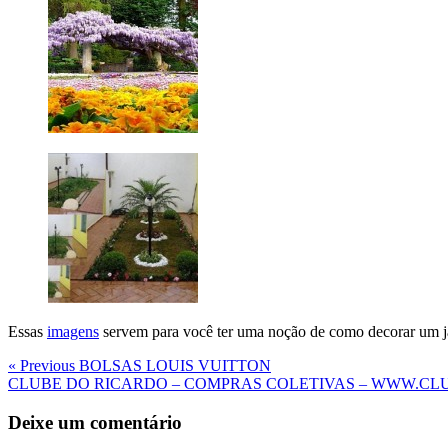
Essas
imagens
servem para você ter uma noção de como decorar um j
Navegação
Previous
« Previous
BOLSAS LOUIS VUITTON
Post
Next
CLUBE DO RICARDO – COMPRAS COLETIVAS – WWW.C
de
Post
Post
Deixe um comentário