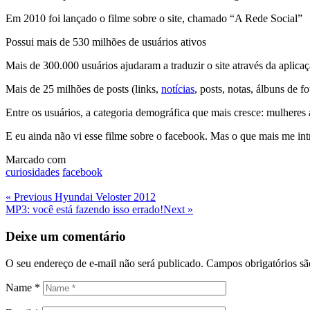
Em 2010 foi lançado o filme sobre o site, chamado “A Rede Social”
Possui mais de 530 milhões de usuários ativos
Mais de 300.000 usuários ajudaram a traduzir o site através da aplicaç
Mais de 25 milhões de posts (links,
notícias
, posts, notas, álbuns de f
Entre os usuários, a categoria demográfica que mais cresce: mulhere
E eu ainda não vi esse filme sobre o facebook. Mas o que mais me intri
Marcado com
curiosidades
facebook
Navegação
Previous
« Previous
Hyundai Veloster 2012
Post
Next
MP3: você está fazendo isso errado!
Next »
de
Post
Post
Deixe um comentário
O seu endereço de e-mail não será publicado.
Campos obrigatórios s
Name
*