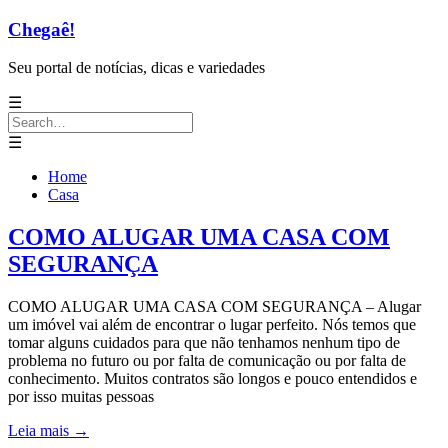
Chegaê!
Seu portal de notícias, dicas e variedades
☰
Search
for:
☰
Home
Casa
COMO ALUGAR UMA CASA COM
SEGURANÇA
COMO ALUGAR UMA CASA COM SEGURANÇA – Alugar
um imóvel vai além de encontrar o lugar perfeito. Nós temos que
tomar alguns cuidados para que não tenhamos nenhum tipo de
problema no futuro ou por falta de comunicação ou por falta de
conhecimento. Muitos contratos são longos e pouco entendidos e
por isso muitas pessoas
Leia mais
→