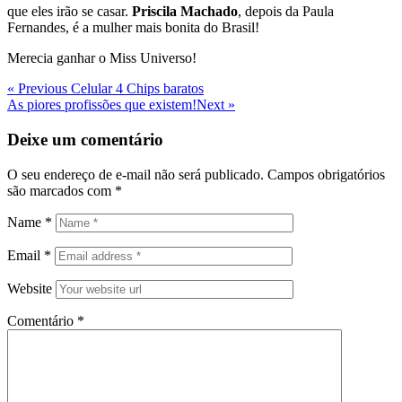
que eles irão se casar.
Priscila Machado
, depois da Paula
Fernandes, é a mulher mais bonita do Brasil!
Merecia ganhar o Miss Universo!
Navegação
Previous
« Previous
Celular 4 Chips baratos
Post
Next
As piores profissões que existem!
Next »
de
Post
Post
Deixe um comentário
O seu endereço de e-mail não será publicado.
Campos obrigatórios
são marcados com
*
Name
*
Email
*
Website
Comentário
*