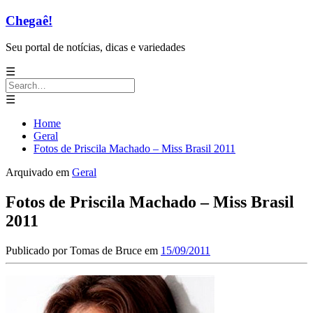
Chegaê!
Seu portal de notícias, dicas e variedades
☰
Search
for:
☰
Home
Geral
Fotos de Priscila Machado – Miss Brasil 2011
Arquivado em
Geral
Fotos de Priscila Machado – Miss Brasil
2011
Publicado por
Tomas de Bruce
em
15/09/2011